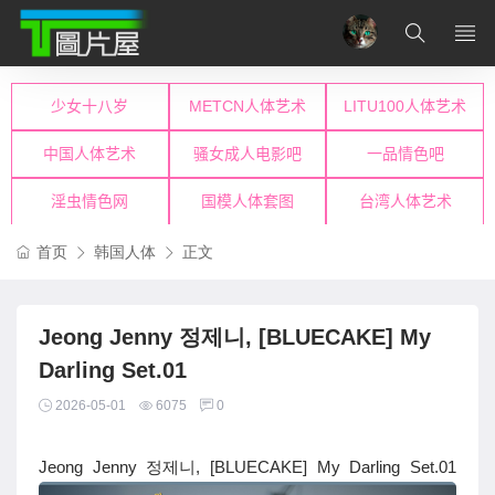
首页
韩国人体
正文
Jeong Jenny 정제니, [BLUECAKE] My
Darling Set.01
2026-05-01
6075
0
Jeong Jenny 정제니, [BLUECAKE] My Darling Set.01