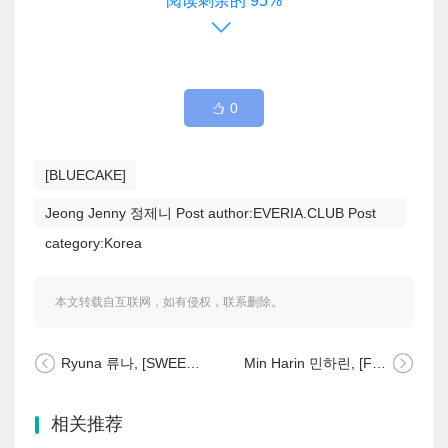
95%
0
[BLUECAKE]
Jeong Jenny 정제니 Post author:EVERIA.CLUB Post
category:Korea
本文转载自互联网，如有侵权，联系删除。
Ryuna 류나, [SWEETHEBE] Ryuna Vol.01
Min Harin 민하린, [Fantasy Story] Exhibitionism of a Country girl Set.02
相关推荐