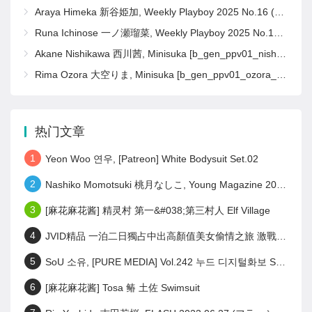
Araya Himeka 新谷姫加, Weekly Playboy 2025 No.16 (週刊プレイボーイ 2025年16号)
Runa Ichinose 一ノ瀬瑠菜, Weekly Playboy 2025 No.16 (週刊プレイボーイ 2025年16号)
Akane Nishikawa 西川茜, Minisuka [b_gen_ppv01_nishikawa_a14]
Rima Ozora 大空りま, Minisuka [b_gen_ppv01_ozora_r16]
热门文章
1
Yeon Woo 연우, [Patreon] White Bodysuit Set.02
2
Nashiko Momotsuki 桃月なしこ, Young Magazine 2023 No.28 (ヤングマガジン 2023年28号)
3
[麻花麻花酱] 精灵村 第一&#038;第三村人 Elf Village
4
JVID精品 一泊二日獨占中出高顏值美女偷情之旅 激戰泡溫泉SEX啪啪啪! Set.02
5
SoU 소유, [PURE MEDIA] Vol.242 누드 디지털화보 Set.01
6
[麻花麻花酱] Tosa 䲠 土佐 Swimsuit