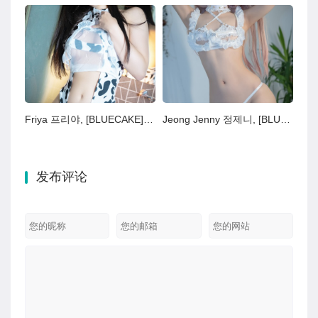
Friya 프리야, [BLUECAKE] 2nd Milky Honey Set.01
Jeong Jenny 정제니, [BLUECAKE] My Darling Set.02
发布评论