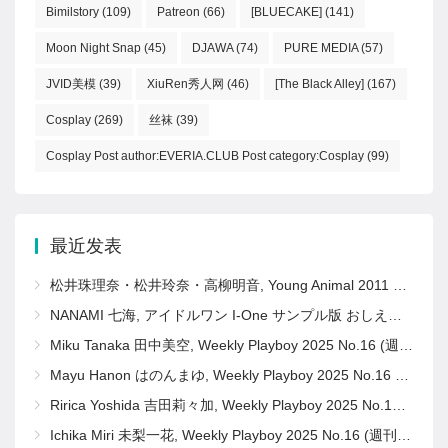
Bimilstory
(109)
Patreon
(66)
[BLUECAKE]
(141)
Moon Night Snap
(45)
DJAWA
(74)
PURE MEDIA
(57)
JVID美模
(39)
XiuRen秀人网
(46)
[The Black Alley]
(167)
Cosplay
(269)
丝袜
(39)
Cosplay Post author:EVERIA.CLUB Post category:Cosplay
(99)
最近发表
松井珠理奈・松井玲奈・高柳明音, Young Animal 2011 No.11 (ヤングアニマル 2011年11号)
NANAMI 七海, アイドルワン I-One サンプル版 おしえて！ななみ先生
Miku Tanaka 田中美空, Weekly Playboy 2025 No.16 (週刊プレイボーイ 2025年16号)
Mayu Hanon はのんまゆ, Weekly Playboy 2025 No.16 (週刊プレイボーイ 2025年16号)
Ririca Yoshida 吉田莉々加, Weekly Playboy 2025 No.16 (週刊プレイボーイ 2025年16号)
Ichika Miri 未梨一花, Weekly Playboy 2025 No.16 (週刊プレイボーイ 2025年16号)