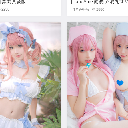
y] 异类 真爱版
[HaneAme 雨波] 路易九世 Vo
2238
角色扮演
2880