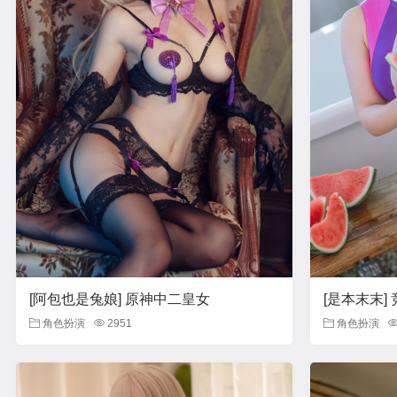
[阿包也是兔娘] 原神中二皇女
[是本末末]
角色扮演
2951
角色扮演