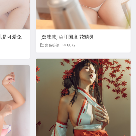
叽是可爱兔
[蠢沫沫] 尖耳国度 花精灵
角色扮演
6072