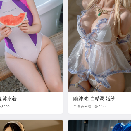
 竞泳水着
[蠢沫沫] 白精灵 婚纱
3509
角色扮演
5444