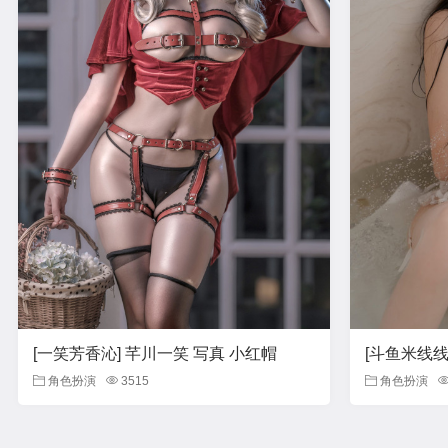
[一笑芳香沁] 芊川一笑 写真 小红帽
[斗鱼米线线s
角色扮演
3515
角色扮演