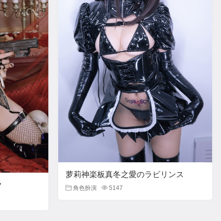
萝莉神楽板真冬之愛のラビリンス
y
角色扮演
5147