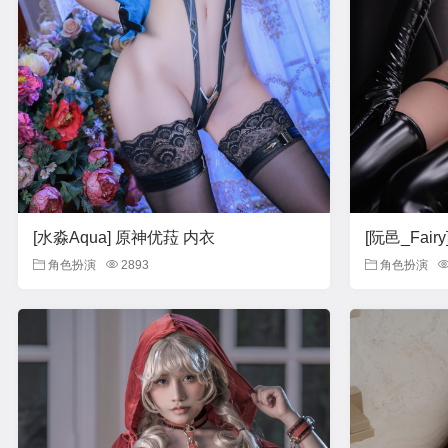
[水淼Aqua] 原神优菈 内衣
[阮邑_Fair
角色扮演
2893
角色扮演