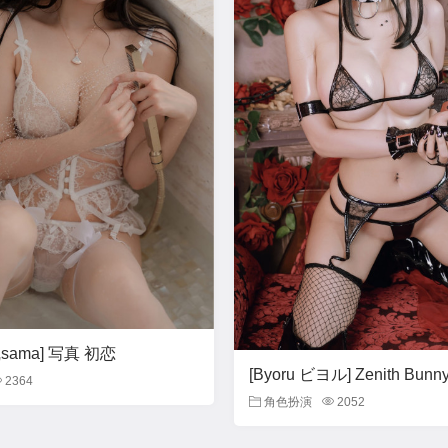
ama] 写真 初恋
[Byoru ビヨル] Zenith Bunn
2364
角色扮演
2052