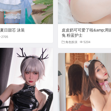
] 夏日甜芯 泳装
皮皮奶可可爱了啦&amp;周
兔 粉蓝护士
2705
角色扮演
5204