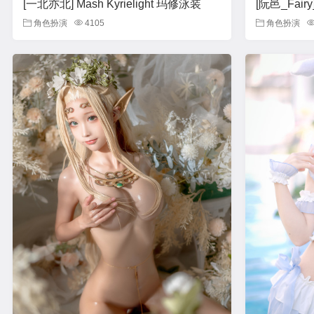
[一北亦北] Mash Kyrielight 玛修泳装
[阮邑_Fair
角色扮演
4105
角色扮演