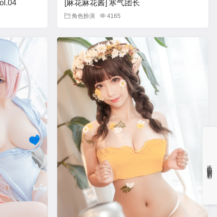
l.04
[麻花麻花酱] 寒气团长
角色扮演
4165
手机扫码更精彩