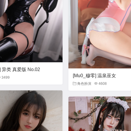
y] 异类 真爱版 No.02
[Mu0_穆零] 温泉巫女
3499
角色扮演
4608