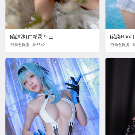
[蠢沫沫] 白精灵 绅士
[花柒Hana
角色扮演
5642
角色扮演