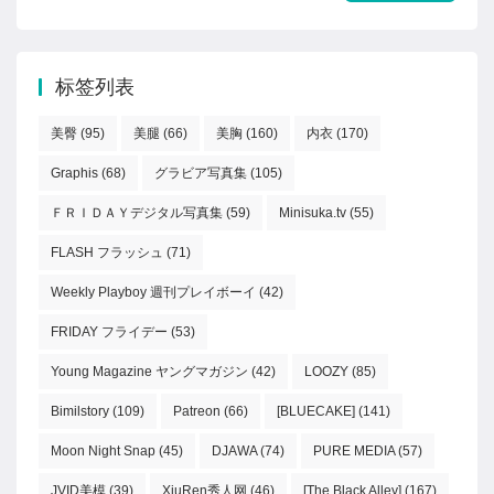
标签列表
美臀
(95)
美腿
(66)
美胸
(160)
内衣
(170)
Graphis
(68)
グラビア写真集
(105)
ＦＲＩＤＡＹデジタル写真集
(59)
Minisuka.tv
(55)
FLASH フラッシュ
(71)
Weekly Playboy 週刊プレイボーイ
(42)
FRIDAY フライデー
(53)
Young Magazine ヤングマガジン
(42)
LOOZY
(85)
Bimilstory
(109)
Patreon
(66)
[BLUECAKE]
(141)
Moon Night Snap
(45)
DJAWA
(74)
PURE MEDIA
(57)
JVID美模
(39)
XiuRen秀人网
(46)
[The Black Alley]
(167)