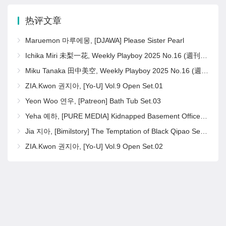
热评文章
Maruemon 마루에몽, [DJAWA] Please Sister Pearl
Ichika Miri 未梨一花, Weekly Playboy 2025 No.16 (週刊プレイボーイ 2025年16号)
Miku Tanaka 田中美空, Weekly Playboy 2025 No.16 (週刊プレイボーイ 2025年16号)
ZIA.Kwon 권지아, [Yo-U] Vol.9 Open Set.01
Yeon Woo 연우, [Patreon] Bath Tub Set.03
Yeha 예하, [PURE MEDIA] Kidnapped Basement Office Girl Set.02
Jia 지아, [Bimilstory] The Temptation of Black Qipao Set.02
ZIA.Kwon 권지아, [Yo-U] Vol.9 Open Set.02