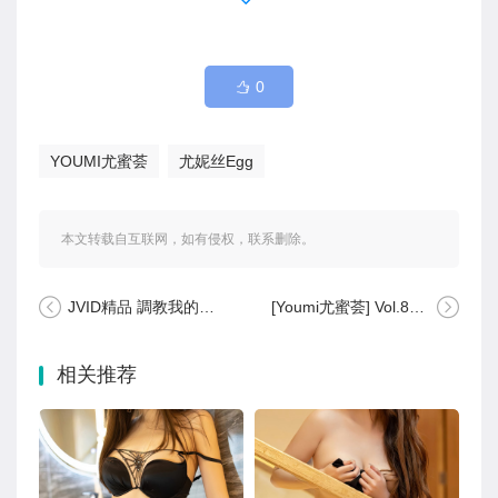
0
YOUMI尤蜜荟
尤妮丝Egg
本文转载自互联网，如有侵权，联系删除。
JVID精品 調教我的貓系女友～讓她性感恥度無限爆發 #1
[Youmi尤蜜荟] Vol.896 小海臀Rena
相关推荐