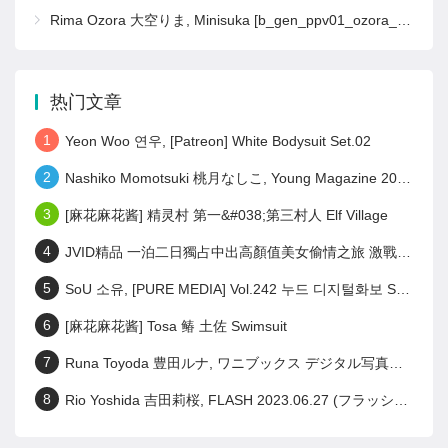
Rima Ozora 大空りま, Minisuka [b_gen_ppv01_ozora_r16]
热门文章
1
Yeon Woo 연우, [Patreon] White Bodysuit Set.02
2
Nashiko Momotsuki 桃月なしこ, Young Magazine 2023 No.28 (ヤングマガジン 2023年28号)
3
[麻花麻花酱] 精灵村 第一&#038;第三村人 Elf Village
4
JVID精品 一泊二日獨占中出高顏值美女偷情之旅 激戰泡溫泉SEX啪啪啪! Set.02
5
SoU 소유, [PURE MEDIA] Vol.242 누드 디지털화보 Set.01
6
[麻花麻花酱] Tosa 䲠 土佐 Swimsuit
7
Runa Toyoda 豊田ルナ, ワニブックス デジタル写真集 『 君の笑顔が好きなんだ 』 Set.01
8
Rio Yoshida 吉田莉桜, FLASH 2023.06.27 (フラッシュ 2023年6月27日号)