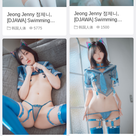
Jeong Jenny 정제니,
Jeong Jenny 정제니,
[DJAWA] Swimming
[DJAWA] Swimming
Lessons #12 Set.02
Lessons #12 Set.01
韩国人体
1500
韩国人体
5775