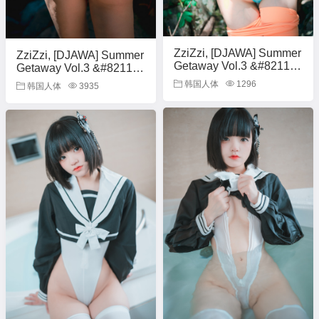
ZziZzi, [DJAWA] Summer
ZziZzi, [DJAWA] Summer
Getaway Vol.3 &#8211;
Getaway Vol.3 &#8211;
Set.02
Set.03
韩国人体
1296
韩国人体
3935