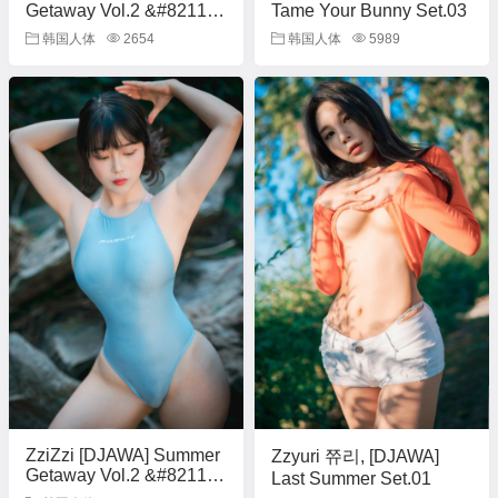
Getaway Vol.2 &#8211;
Tame Your Bunny Set.03
Set.01
韩国人体
2654
韩国人体
5989
ZziZzi [DJAWA] Summer
Zzyuri 쮸리, [DJAWA]
Getaway Vol.2 &#8211;
Last Summer Set.01
Set.02