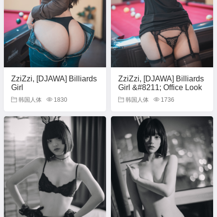
ZziZzi, [DJAWA] Billiards
ZziZzi, [DJAWA] Billiards
Girl
Girl &#8211; Office Look
韩国人体
1830
韩国人体
1736