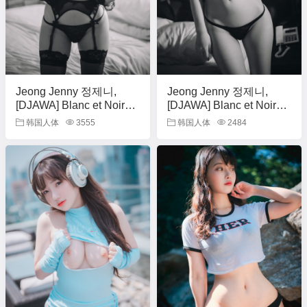
Jeong Jenny 정제니,
Jeong Jenny 정제니,
[DJAWA] Blanc et Noir
[DJAWA] Blanc et Noir
Jenny Set.01
Jenny Set.02
韩国人体
3555
韩国人体
2484