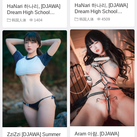
HaNari 하나리, [DJAWA]
HaNari 하나리, [DJAWA]
Dream High School
Dream High School
(+S.Ver) Set.02
(+S.Ver) Set.03
韩国人体
4509
韩国人体
1404
Aram 아람, [DJAWA]
ZziZzi [DJAWA] Summer