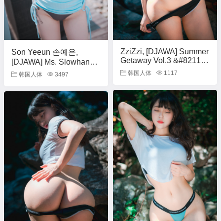
ZziZzi, [DJAWA] Summer
Son Yeeun 손예은,
Getaway Vol.3 &#8211;
[DJAWA] Ms. Slowhand
Set.01
Set.01
韩国人体
1117
韩国人体
3497