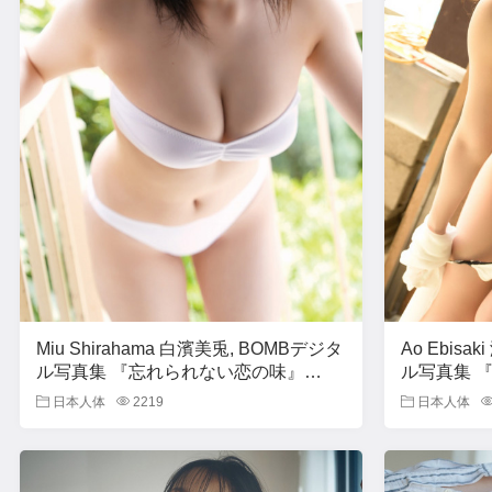
Miu Shirahama 白濱美兎, BOMBデジタ
Ao Ebisa
ル写真集 『忘れられない恋の味』
ル写真集 『
Set.02
Set.02
日本人体
2219
日本人体