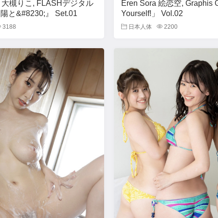
uki 大槻りこ, FLASHデジタル
Eren Sora 絵恋空, Graphis 
と&#8230;』 Set.01
Yourself!」 Vol.02
3188
日本人体
2200