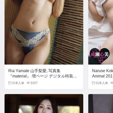
Ria Yamate 山手梨愛, 写真集
Naruse K
『material』 増ページ デジタル特装版
Animal 2
Set.04
2011年20号
日本人体
3337
日本人体