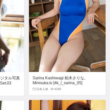
, デジタル写真
Sarina Kashiwagi 柏木さりな,
Minisuka.tv [4k_l_sarina_05]
 Set.03
日本人体
4348