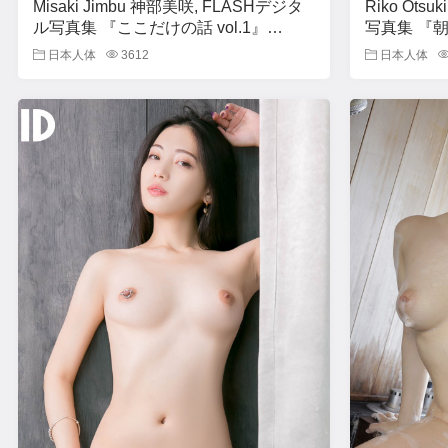
Misaki Jimbu 神部美咲, FLASHデジタ
Riko Ots
ル写真集 『ここだけの話 vol.1』
写真集 『朝陽
Set.03
日本人体
3612
日本人体