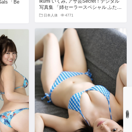
Ikumi いくみ, アサ芸Secret！デジタル
Gals 「Be
写真集 「姉セーラースペシャル ふたり
だけの秘密だよ」 Set.01
日本人体
4771
手机扫码更精彩