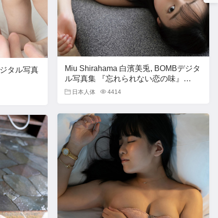
Miu Shirahama 白濱美兎, BOMBデジタ
Hデジタル写真
ル写真集 『忘れられない恋の味』
Set.01
日本人体
4414