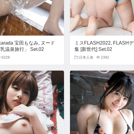
akarada 宝田もなみ, ヌード
ミスFLASH2022, FLAS
乳温泉旅行」 Set.02
集 [新世代] Set.02
6328
日本人体
2392