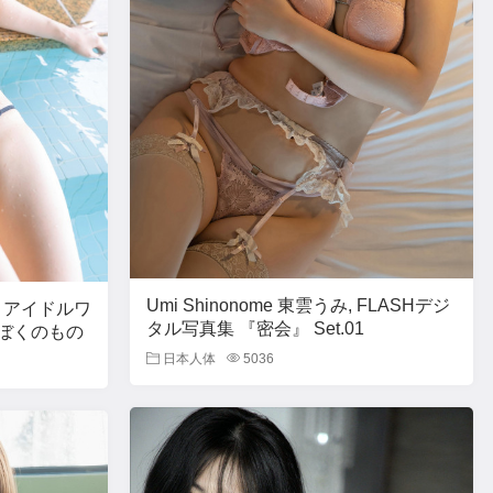
Umi Shinonome 東雲うみ, FLASHデジ
紀, アイドルワ
タル写真集 『密会』 Set.01
みはぼくのもの
日本人体
5036