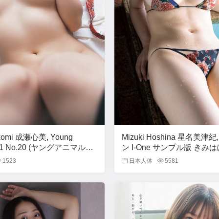
okomi 成瀬心美, Young
Mizuki Hoshina 星名美津
011 No.20 (ヤングアニマル
ン I-One サンプル版 き
)
1523
日本人体
5581